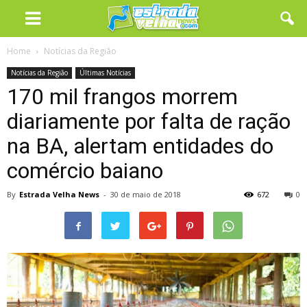
Home
Notícias da Região
Notícias da Região
Últimas Notícias
170 mil frangos morrem
diariamente por falta de ração
na BA, alertam entidades do
comércio baiano
By
Estrada Velha News
-
30 de maio de 2018
672
0