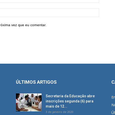
róxima vez que eu comentar.
ÚLTIMOS ARTIGOS
C
Secretaria da Educação abre
E
inscrições segunda (6) para
No
mais de 12...
3 de janeiro de 2020
Úl