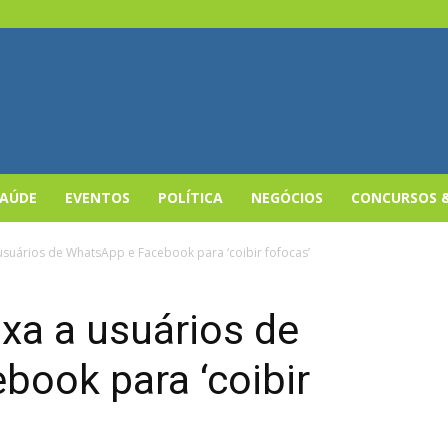
SAÚDE
EVENTOS
POLÍTICA
NEGÓCIOS
CONCURSOS 
suários de WhatsApp e Facebook para ‘coibir fofocas’
xa a usuários de
ook para ‘coibir