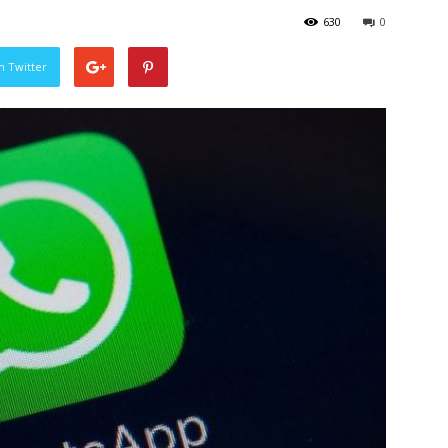
630
0
n Twitter