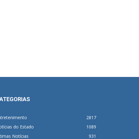
ATEGORIAS
ntretenimento
2817
tícias do Estado
1089
timas Notícias
931