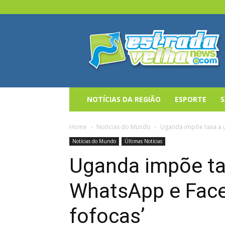
Estrada
Velha
News
NOTÍCIAS DA REGIÃO
ESPORTE
Home
Notícias do Mundo
Uganda impõe taxa a u
Notícias do Mundo
Últimas Notícias
Uganda impõe ta
WhatsApp e Faceb
fofocas’