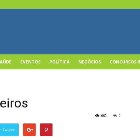
SAÚDE
EVENTOS
POLÍTICA
NEGÓCIOS
CONCURSOS 
eiros
662
0
n Twitter