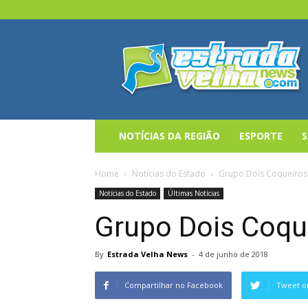
Estrada
Velha
News
NOTÍCIAS DA REGIÃO
ESPORTE
Home
Notícias do Estado
Grupo Dois Coqueiros
Notícias do Estado
Últimas Notícias
Grupo Dois Coqu
By
Estrada Velha News
-
4 de junho de 2018
Compartilhar no Facebook
Tweet o