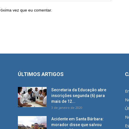
róxima vez que eu comentar.
ÚLTIMOS ARTIGOS
C
Secretaria da Educação abre
E
inscrições segunda (6) para
No
mais de 12...
3 de janeiro de 2020
Úl
No
Acidente em Santa Bárbara:
morador disse que salvou
E