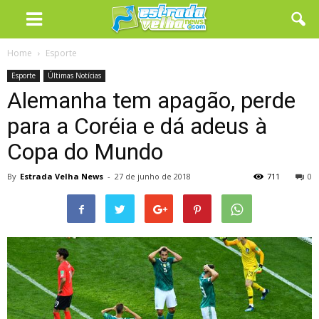
Home
Esporte
Esporte
Últimas Notícias
Alemanha tem apagão, perde
para a Coréia e dá adeus à
Copa do Mundo
By
Estrada Velha News
-
27 de junho de 2018
711
0