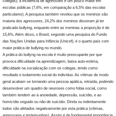
colegas); a incidência de agressões é um pouco maior em
escolas públicas (7,6%, em comparação a 6,5% das escolas
particulares). A pesquisa também revelou que os meninos são
maioria dos agressores, 24,2% dos meninos disseram já ter
praticado bullying, enquanto entre as meninas a proporção é de
15,6%. Além disso, o Brasil, segundo uma pesquisa do Fundo
das Nações Unidas para Infância (Unicef), é o quarto país com
maior prática de bullying no mundo.
A prática do bullyng na escola é muito preocupante por que
provoca dificuldade na aprendizagem, baixa auto-estima,
dificuldade na socialização com os colegas, tendo como
resultado o isolamento social do indivíduo. As vítimas de modo
geral acabam se tornando uma pessoa apática, retraída, podendo
desenvolver um quadro de neuroses como fobia social, como
também tendem ao à ansiedade, depressão, suicídio, e ao
homicídio seguido ou não de suicídio. Direta ou indiretamente
todos são afetados negativamente por esta prática (vítimas,
agressores e testemunhas). Assim é de fundamental importância