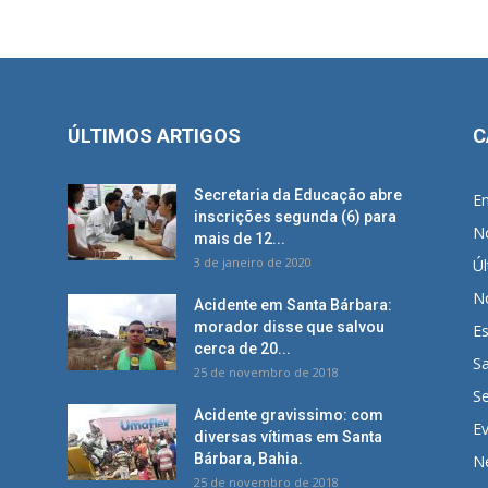
ÚLTIMOS ARTIGOS
C
Secretaria da Educação abre
E
inscrições segunda (6) para
No
mais de 12...
3 de janeiro de 2020
Úl
No
Acidente em Santa Bárbara:
morador disse que salvou
E
cerca de 20...
S
25 de novembro de 2018
S
Acidente gravissimo: com
E
diversas vítimas em Santa
Bárbara, Bahia.
N
25 de novembro de 2018