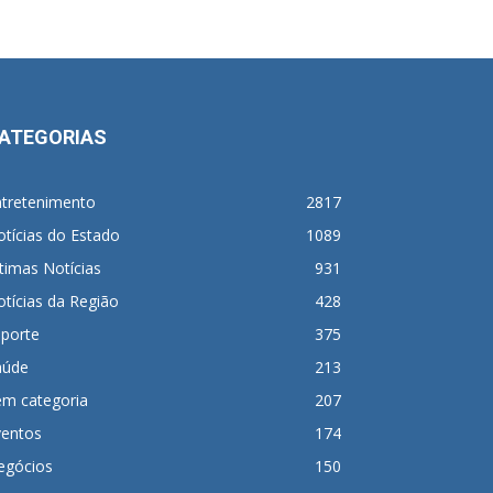
ATEGORIAS
ntretenimento
2817
tícias do Estado
1089
timas Notícias
931
tícias da Região
428
sporte
375
aúde
213
em categoria
207
ventos
174
egócios
150