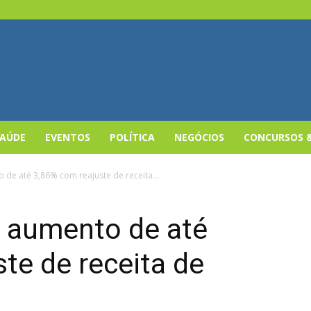
SAÚDE
EVENTOS
POLÍTICA
NEGÓCIOS
CONCURSOS 
 de até 3,86% com reajuste de receita...
á aumento de até
te de receita de