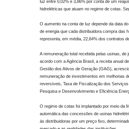
luz entre 0,02% e 3,86% por conta de um reaju
hidrelétricas que atuam no regime de cotas. S
O aumento na conta de luz depende da data do 
de energia que cada distribuidora compra das hi
representa, em média, 22,64% dos contratos d
A remuneração total recebida pelas usinas, de 
acordo com a Agência Brasil, a receita anual d
Gestão dos Ativos de Geração (GAG), acrescido
remuneração de investimentos em melhorias de
reversíveis, Taxa de Fiscalização dos Serviço
Pesquisa e Desenvolvimento e Eficiência Energé
O regime de cotas foi implantado por meio da 
automática das concessões de usinas hidrelétri
às distribuidoras por um preço fixo, determina
mercado e as realidades das instituições.