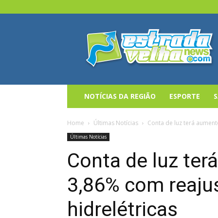
Estrada
Velha
News
NOTÍCIAS DA REGIÃO
ESPORTE
Home
Últimas Notícias
Conta de luz terá aumento
Últimas Notícias
Conta de luz ter
3,86% com reajus
hidrelétricas