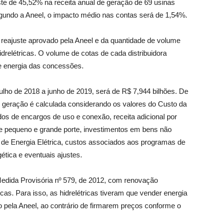
ste de 45,52% na receita anual de geração de 69 usinas
egundo a Aneel, o impacto médio nas contas será de 1,54%.
reajuste aprovado pela Aneel e da quantidade de volume
drelétricas. O volume de cotas de cada distribuidora
e energia das concessões.
julho de 2018 a junho de 2019, será de R$ 7,944 bilhões. De
e geração é calculada considerando os valores do Custo da
s de encargos de uso e conexão, receita adicional por
 pequeno e grande porte, investimentos em bens não
s de Energia Elétrica, custos associados aos programas de
tica e eventuais ajustes.
Medida Provisória nº 579, de 2012, com renovação
cas. Para isso, as hidrelétricas tiveram que vender energia
do pela Aneel, ao contrário de firmarem preços conforme o