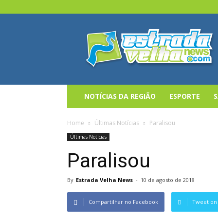
Estrada
Velha
News
NOTÍCIAS DA REGIÃO
ESPORTE
Home
Últimas Notícias
Paralisou
Últimas Notícias
Paralisou
By
Estrada Velha News
-
10 de agosto de 2018
Compartilhar no Facebook
Tweet on 