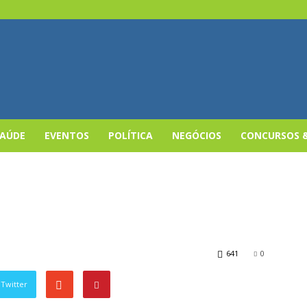
SAÚDE
EVENTOS
POLÍTICA
NEGÓCIOS
CONCURSOS 
641
0
Twitter