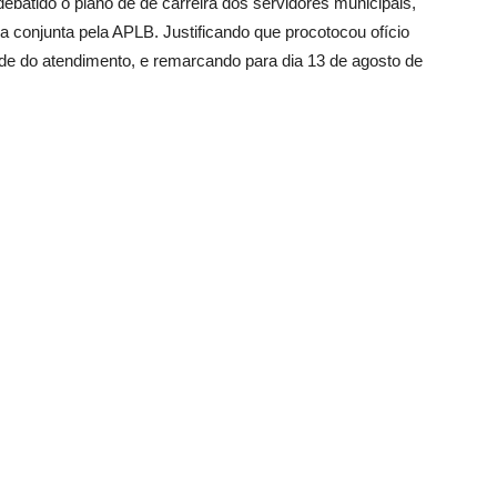
 debatido o plano de de carreira dos servidores municipais,
 conjunta pela APLB. Justificando que procotocou ofício
ade do atendimento, e remarcando para dia 13 de agosto de