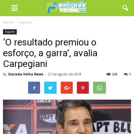
Home
Esporte
Esporte
‘O resultado premiou o
esforço, a garra’, avalia
Carpegiani
By
Estrada Velha News
-
27 de agosto de 2018
628
0