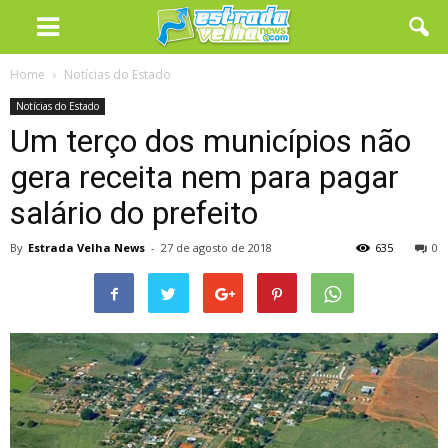
Home
Notícias do Estado
Notícias do Estado
Um terço dos municípios não
gera receita nem para pagar
salário do prefeito
By
Estrada Velha News
-
27 de agosto de 2018
635
0