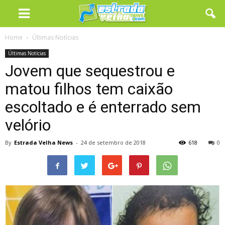
Home
Últimas Notícias
Últimas Notícias
Jovem que sequestrou e
matou filhos tem caixão
escoltado e é enterrado sem
velório
By
Estrada Velha News
-
24 de setembro de 2018
618
0