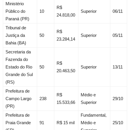
Ministério
R$
Público do
10
Superior
06/11
24.818,00
Paraná (PR)
Tribunal de
R$
Justiça da
50
Superior
05/11
23.284,14
Bahia (BA)
Secretaria da
Fazenda do
R$
Estado do Rio
50
Superior
13/11
20.463,50
Grande do Sul
(RS)
Prefeitura de
R$
Médio e
Campo Largo
238
29/10
15.533,66
Superior
(PR)
Prefeitura de
Fundamental,
Praia Grande
91
R$ 15 mil
Médio e
25/10