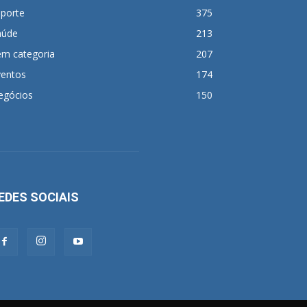
sporte
375
aúde
213
em categoria
207
ventos
174
egócios
150
EDES SOCIAIS