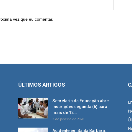
róxima vez que eu comentar.
ÚLTIMOS ARTIGOS
C
Secretaria da Educação abre
E
inscrições segunda (6) para
No
mais de 12...
3 de janeiro de 2020
Úl
No
Acidente em Santa Bárbara: