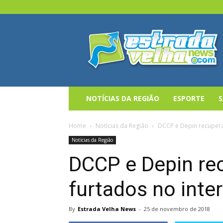
Estrada
Velha
News
NOTÍCIAS DA REGIÃO
ESPORTE
Home
Notícias da Região
DCCP e Depin recupera
Notícias da Região
DCCP e Depin re
furtados no inter
By
Estrada Velha News
-
25 de novembro de 2018