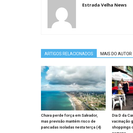
Estrada Velha News
ARTIGOS RELACIONADOS
MAIS DO AUTOR
Chuva perde força em Salvador,
Dia D da Ca
mas previsão mantém risco de
vacinação g
pancadas isoladas nesta terça (4)
shoppings d