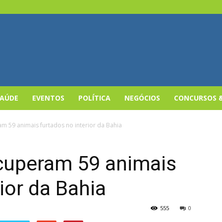
SAÚDE
EVENTOS
POLÍTICA
NEGÓCIOS
CONCURSOS 
m 59 animais furtados no interior da Bahia
cuperam 59 animais
ior da Bahia
555
0