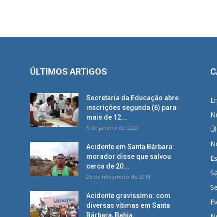
ÚLTIMOS ARTIGOS
C
Secretaria da Educação abre
E
inscrições segunda (6) para
No
mais de 12...
3 de janeiro de 2020
Úl
No
Acidente em Santa Bárbara:
morador disse que salvou
E
cerca de 20...
S
25 de novembro de 2018
S
Acidente gravissimo: com
E
diversas vítimas em Santa
Bárbara, Bahia.
N