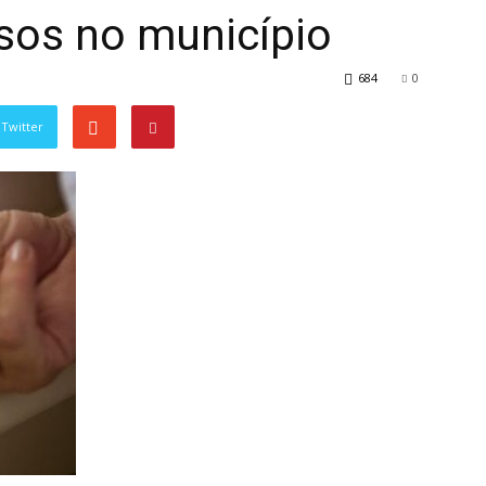
sos no município
684
0
Twitter