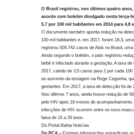
O Brasil registrou, nos últimos quatro anos
acordo com boletim divulgado nesta terça-fei
5,7 por 100 mil habitantes em 2014 para 4,8 
O documento também aponta redução na detecç
100 mil habitantes e, em 2017, foram 18,3, uma
registrou 926.742 casos de Aids no Brasil, uma
Ainda segundo o boletim, o país registrou reduç
bebê é infectado durante a gestação. A taxa d
2017, caindo de 3,5 casos para 2 por cada 100 
ao aumento da testagem na Rege Cegonha, que 
gestantes. Em 2017, a taxa de detecção foi de 2
Nos últimos 7 anos, ainda houve redução de 5
pelo HIV após 18 meses de acompanhamento.
infecções de HIV ocorrem entre no sexo masc
faixa de 15 a 39 anos.
Do Portal Bahia Notícias
Do PCA –
Existem informações extraoficiais q