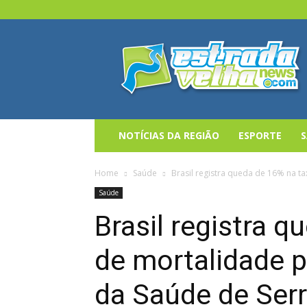
Estrada
Velha
News
NOTÍCIAS DA REGIÃO
ESPORTE
Home
Saúde
Brasil registra queda de 16% na ta
Saúde
Brasil registra 
de mortalidade p
da Saúde de Serr