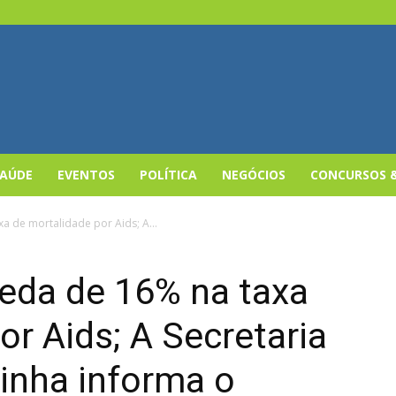
SAÚDE
EVENTOS
POLÍTICA
NEGÓCIOS
CONCURSOS 
xa de mortalidade por Aids; A...
queda de 16% na taxa
or Aids; A Secretaria
inha informa o