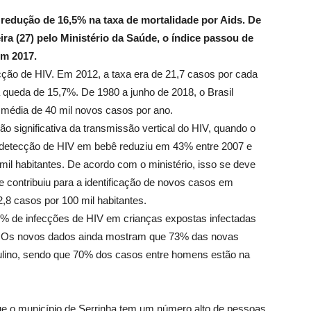
, redução de 16,5% na taxa de mortalidade por Aids. De
ra (27) pelo Ministério da Saúde, o índice passou de
em 2017.
ão de HIV. Em 2012, a taxa era de 21,7 casos por cada
 queda de 15,7%. De 1980 a junho de 2018, o Brasil
 média de 40 mil novos casos por ano.
ão significativa da transmissão vertical do HIV, quando o
e detecção de HIV em bebê reduziu em 43% entre 2007 e
mil habitantes. De acordo com o ministério, isso se deve
contribuiu para a identificação de novos casos em
,8 casos por 100 mil habitantes.
6% de infecções de HIV em crianças expostas infectadas
 Os novos dados ainda mostram que 73% das novas
ulino, sendo que 70% dos casos entre homens estão na
ue o município de Serrinha tem um número alto de pessoas