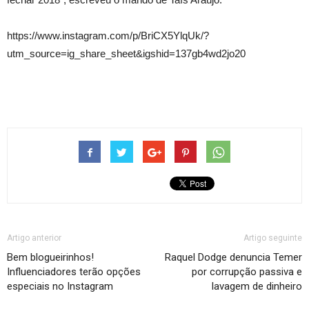
https://www.instagram.com/p/BriCX5YlqUk/?
utm_source=ig_share_sheet&igshid=137gb4wd2jo20
Artigo anterior
Artigo seguinte
Bem blogueirinhos!
Raquel Dodge denuncia Temer
Influenciadores terão opções
por corrupção passiva e
especiais no Instagram
lavagem de dinheiro