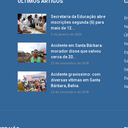
ÚLTIMOS ARTIGOS
C
Secretaria da Educação abre
E
inscrições segunda (6) para
No
mais de 12...
3 de janeiro de 2020
Úl
No
Acidente em Santa Bárbara:
morador disse que salvou
E
cerca de 20...
S
25 de novembro de 2018
S
Acidente gravissimo: com
E
diversas vítimas em Santa
Bárbara, Bahia.
N
25 de novembro de 2018