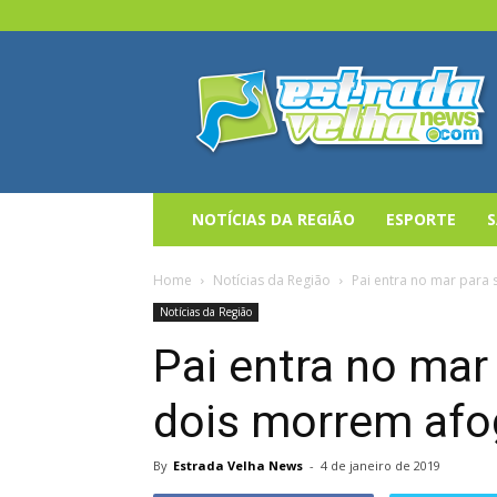
Estrada
Velha
News
NOTÍCIAS DA REGIÃO
ESPORTE
Home
Notícias da Região
Pai entra no mar para 
Notícias da Região
Pai entra no mar 
dois morrem afo
By
Estrada Velha News
-
4 de janeiro de 2019