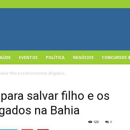
SAÚDE
EVENTOS
POLÍTICA
NEGÓCIOS
CONCURSOS 
salvar filho e os dois morrem afogados...
para salvar filho e os
gados na Bahia
520
0