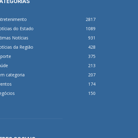
ATEGORIAS
ntretenimento
2817
tícias do Estado
1089
timas Notícias
931
tícias da Região
428
sporte
375
aúde
213
em categoria
207
ventos
174
egócios
150