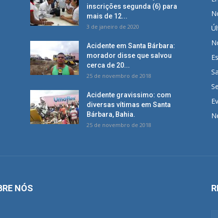
inscrições segunda (6) para
No
mais de 12...
3 de janeiro de 2020
Úl
No
Acidente em Santa Bárbara:
morador disse que salvou
E
cerca de 20...
S
25 de novembro de 2018
S
Acidente gravissimo: com
E
diversas vítimas em Santa
Bárbara, Bahia.
N
25 de novembro de 2018
BRE NÓS
R