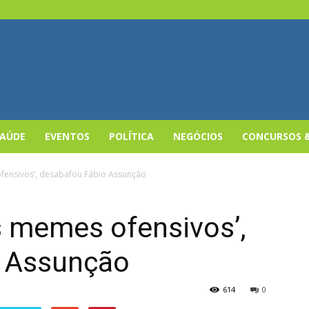
SAÚDE
EVENTOS
POLÍTICA
NEGÓCIOS
CONCURSOS 
fensivos’, desabafou Fábio Assunção
s memes ofensivos’,
o Assunção
614
0