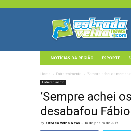
Estrada
Velha
News
NOTÍCIAS DA REGIÃO
ESPORTE
Home
Entretenimento
‘Sempre achei os memes o
Entretenimento
‘Sempre achei o
desabafou Fábi
By
Estrada Velha News
-
18 de janeiro de 2019