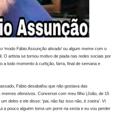
e o ‘modo Fábio Assunção ativado’ ou algum meme com o
il. O artista se tornou motivo de piada nas redes sociais por
 a todo momento à curtição, farra, final de semana e
 passado, Fábio desabafou que não gostava das
 os memes ofensivos. Conversei com meu filho (João, de 15
 deles e ele disse: ‘pai, não faz isso não, é zoeira’. Vi
qui a pouco alguém toma um porre na sexta e eu vou perder