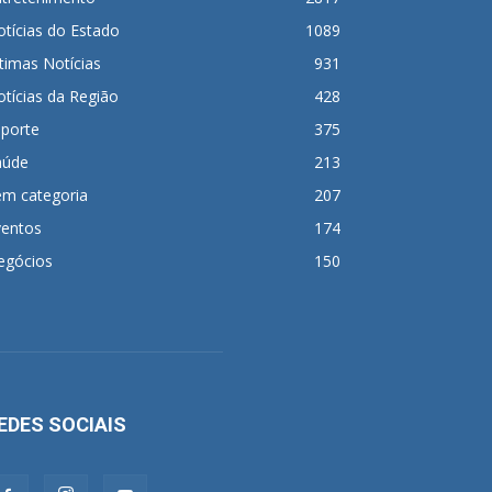
tícias do Estado
1089
timas Notícias
931
tícias da Região
428
sporte
375
aúde
213
em categoria
207
ventos
174
egócios
150
EDES SOCIAIS