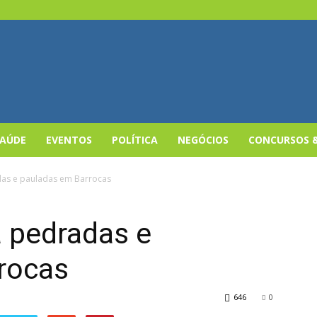
SAÚDE
EVENTOS
POLÍTICA
NEGÓCIOS
CONCURSOS 
das e pauladas em Barrocas
a pedradas e
rocas
646
0