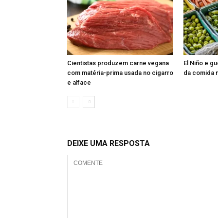
Cientistas produzem carne vegana
El Niño e 
com matéria-prima usada no cigarro
da comida n
e alface
DEIXE UMA RESPOSTA