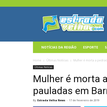
Estrada
Velha
News
NOTÍCIAS DA REGIÃO
ESPORTE
Home
Últimas Notícias
Mulher é morta a pedra
Últimas Notícias
Mulher é morta 
pauladas em Bar
By
Estrada Velha News
-
17 de fevereiro de 2019