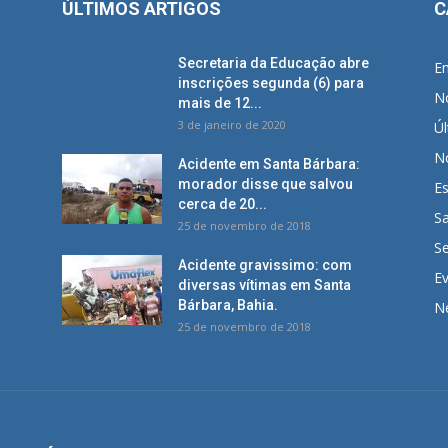
ÚLTIMOS ARTIGOS
C
Secretaria da Educação abre
E
inscrições segunda (6) para
No
mais de 12...
3 de janeiro de 2020
Úl
No
Acidente em Santa Bárbara:
morador disse que salvou
E
cerca de 20...
S
25 de novembro de 2018
S
Acidente gravissimo: com
E
diversas vítimas em Santa
Bárbara, Bahia.
N
25 de novembro de 2018