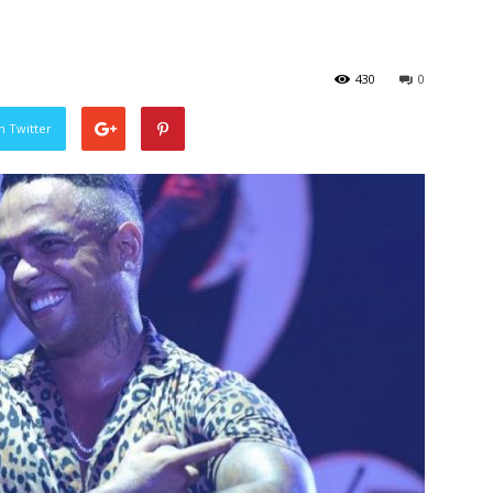
430
0
n Twitter