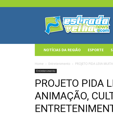
Estrada
Velha
News
NOTÍCIAS DA REGIÃO
ESPORTE
Home
Entretenimento
PROJETO PIDA LEVA MUIT
Entretenimento
PROJETO PIDA L
ANIMAÇÃO, CUL
ENTRETENIMENT