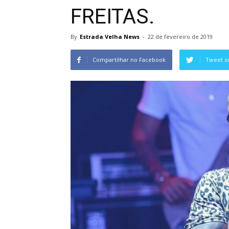
FREITAS.
By
Estrada Velha News
-
22 de fevereiro de 2019
Compartilhar no Facebook
Tweet o