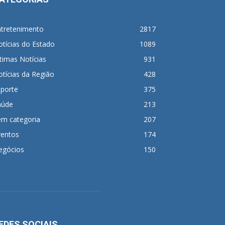
ntretenimento
2817
tícias do Estado
1089
timas Notícias
931
tícias da Região
428
sporte
375
aúde
213
em categoria
207
ventos
174
egócios
150
EDES SOCIAIS