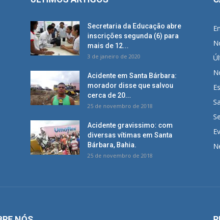
Secretaria da Educação abre
E
inscrições segunda (6) para
No
mais de 12...
3 de janeiro de 2020
Úl
No
Acidente em Santa Bárbara:
morador disse que salvou
E
cerca de 20...
S
25 de novembro de 2018
S
Acidente gravissimo: com
E
diversas vítimas em Santa
Bárbara, Bahia.
N
25 de novembro de 2018
BRE NÓS
R