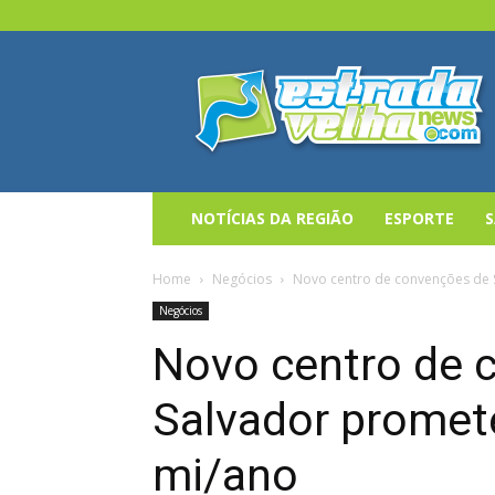
Estrada
Velha
News
NOTÍCIAS DA REGIÃO
ESPORTE
Home
Negócios
Novo centro de convenções de 
Negócios
Novo centro de 
Salvador promet
mi/ano