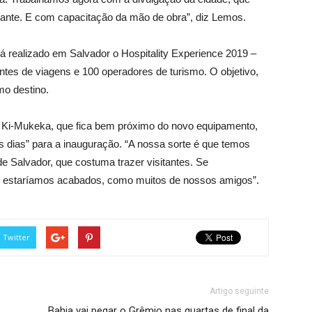
itante. E com capacitação da mão de obra”, diz Lemos.
rá realizado em Salvador o Hospitality Experience 2019 –
tes de viagens e 100 operadores de turismo. O objetivo,
mo destino.
a Ki-Mukeka, que fica bem próximo do novo equipamento,
s dias” para a inauguração. “A nossa sorte é que temos
de Salvador, que costuma trazer visitantes. Se
 estaríamos acabados, como muitos de nossos amigos”.
Twitter
Artigo seguinte
Bahia vai pegar o Grêmio nas quartas de final da