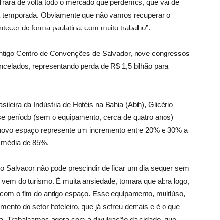
 Trará de volta todo o mercado que perdemos, que vai de
a temporada. Obviamente que não vamos recuperar o
ontecer de forma paulatina, com muito trabalho”.
ntigo Centro de Convenções de Salvador, nove congressos
celados, representando perda de R$ 1,5 bilhão para
ileira da Indústria de Hotéis na Bahia (Abih), Glicério
se período (sem o equipamento, cerca de quatro anos)
 novo espaço represente um incremento entre 20% e 30% a
 média de 85%.
o Salvador não pode prescindir de ficar um dia sequer sem
vem do turismo. É muita ansiedade, tomara que abra logo,
ram com o fim do antigo espaço. Esse equipamento, multiúso,
mento do setor hoteleiro, que já sofreu demais e é o que
da. Trabalhamos agora com a divulgação da cidade, que