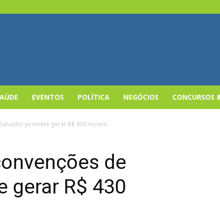
SAÚDE
EVENTOS
POLÍTICA
NEGÓCIOS
CONCURSOS 
Salvador promete gerar R$ 430 mi/ano
convenções de
e gerar R$ 430