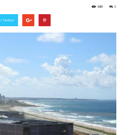
549
0
n Twitter