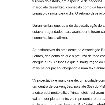
turismo do estado, em especial o de negócios.
março até dezembro, conhecido como da baix
prejuízo da noite para o dia. O retorno deve ac
Duran lembra que, quando da desativação do a
estavam agendados para acontecer e foram can
economia local, afirma.
As estimativas do presidente da Associação Bras
Lemos, dão conta de que o prejuízo de todo es
chegue a R$ 3 bilhões e que a inauguração do
mais na ocupação, chegando a uma taxa anual
“A expectativa é muito grande, uma cidade com
um centro de convenções, pois até 35% do PIB 
a crise está muito difícil. Trinta hotéis fecha
vai atender plenamente, vai representar o coroa
mais gera emprego, imposto. Será página vira