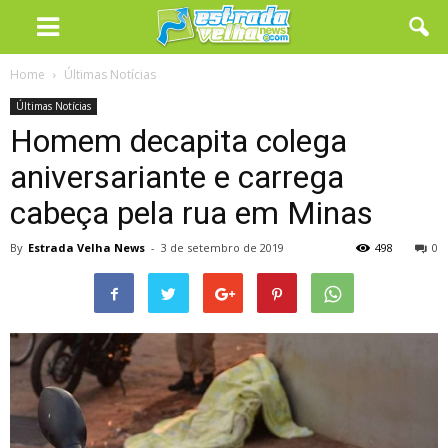
Home
Últimas Notícias
Últimas Notícias
Homem decapita colega
aniversariante e carrega
cabeça pela rua em Minas
By
Estrada Velha News
-
3 de setembro de 2019
498
0