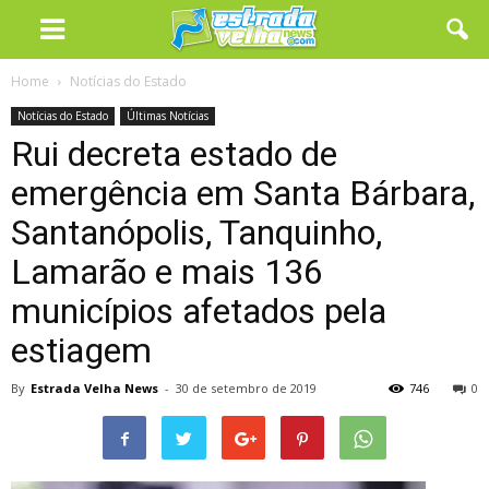
Home
Notícias do Estado
Notícias do Estado
Últimas Notícias
Rui decreta estado de
emergência em Santa Bárbara,
Santanópolis, Tanquinho,
Lamarão e mais 136
municípios afetados pela
estiagem
By
Estrada Velha News
-
30 de setembro de 2019
746
0