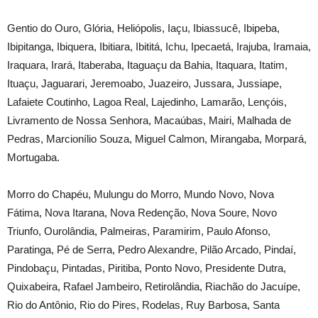
Gentio do Ouro, Glória, Heliópolis, Iaçu, Ibiassucê, Ibipeba,
Ibipitanga, Ibiquera, Ibitiara, Ibititá, Ichu, Ipecaetá, Irajuba, Iramaia,
Iraquara, Irará, Itaberaba, Itaguaçu da Bahia, Itaquara, Itatim,
Ituaçu, Jaguarari, Jeremoabo, Juazeiro, Jussara, Jussiape,
Lafaiete Coutinho, Lagoa Real, Lajedinho, Lamarão, Lençóis,
Livramento de Nossa Senhora, Macaúbas, Mairi, Malhada de
Pedras, Marcionílio Souza, Miguel Calmon, Mirangaba, Morpará,
Mortugaba.
Morro do Chapéu, Mulungu do Morro, Mundo Novo, Nova
Fátima, Nova Itarana, Nova Redenção, Nova Soure, Novo
Triunfo, Ourolândia, Palmeiras, Paramirim, Paulo Afonso,
Paratinga, Pé de Serra, Pedro Alexandre, Pilão Arcado, Pindaí,
Pindobaçu, Pintadas, Piritiba, Ponto Novo, Presidente Dutra,
Quixabeira, Rafael Jambeiro, Retirolândia, Riachão do Jacuípe,
Rio do Antônio, Rio do Pires, Rodelas, Ruy Barbosa, Santa