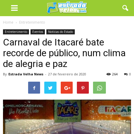
Home
Entretenimento
Entretenimento
Eventos
Notícias do Estado
Carnaval de Itacaré bate
recorde de público, num clima
de alegria e paz
By
Estrada Velha News
-
27 de fevereiro de 2020
264
0