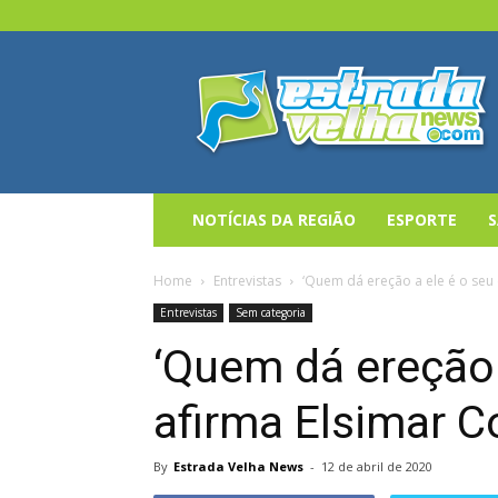
Estrada
Velha
News
NOTÍCIAS DA REGIÃO
ESPORTE
Home
Entrevistas
‘Quem dá ereção a ele é o seu 
Entrevistas
Sem categoria
‘Quem dá ereção a
afirma Elsimar C
By
Estrada Velha News
-
12 de abril de 2020