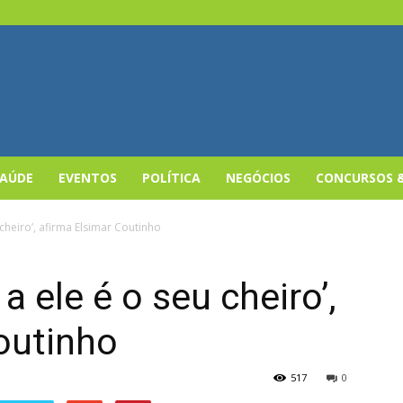
SAÚDE
EVENTOS
POLÍTICA
NEGÓCIOS
CONCURSOS 
cheiro’, afirma Elsimar Coutinho
 ele é o seu cheiro’,
outinho
517
0