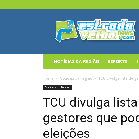
Estrada
Velha
News
NOTÍCIAS DA REGIÃO
ESPORTE
Home
Notícias da Região
TCU divulga lista de g
Notícias da Região
TCU divulga lista
gestores que po
eleições