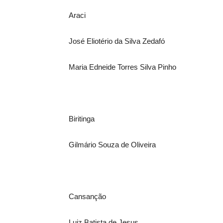
Araci
José Eliotério da Silva Zedafó
Maria Edneide Torres Silva Pinho
Biritinga
Gilmário Souza de Oliveira
Cansanção
Luiz Batista de Jesus