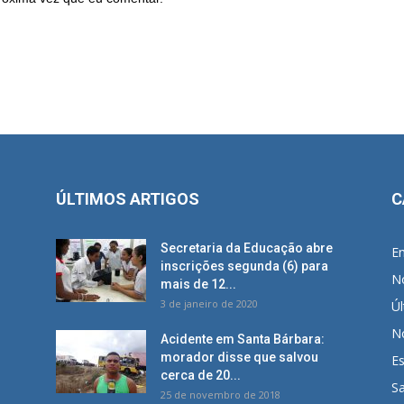
ÚLTIMOS ARTIGOS
C
Secretaria da Educação abre
E
inscrições segunda (6) para
No
mais de 12...
3 de janeiro de 2020
Úl
No
Acidente em Santa Bárbara:
morador disse que salvou
E
cerca de 20...
S
25 de novembro de 2018