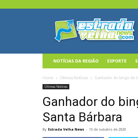
Estrada
Velha
News
NOTÍCIAS DA REGIÃO
ESPORTE
Home
Últimas Notícias
Ganhador do bingo de S
Últimas Notícias
Ganhador do bin
Santa Bárbara
By
Estrada Velha News
-
13 de outubro de 2020