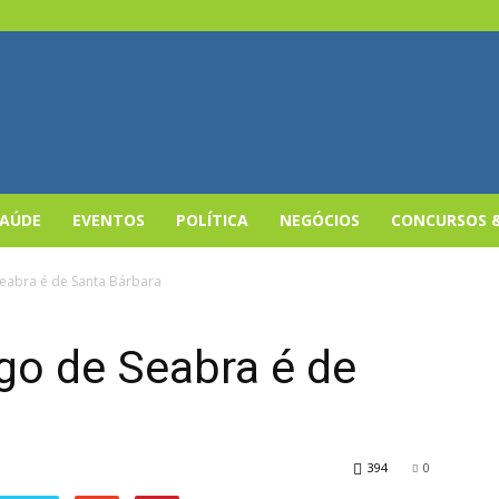
SAÚDE
EVENTOS
POLÍTICA
NEGÓCIOS
CONCURSOS 
eabra é de Santa Bárbara
go de Seabra é de
394
0