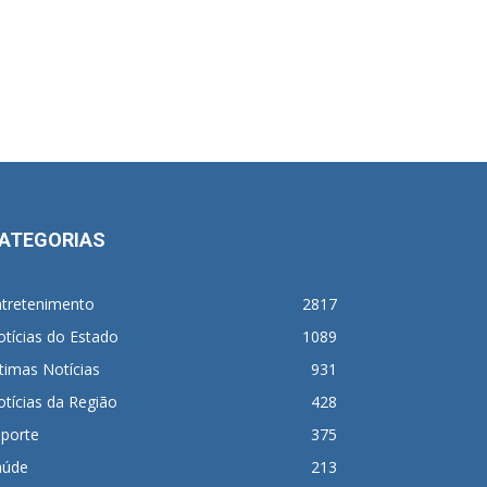
ATEGORIAS
ntretenimento
2817
tícias do Estado
1089
timas Notícias
931
tícias da Região
428
sporte
375
aúde
213