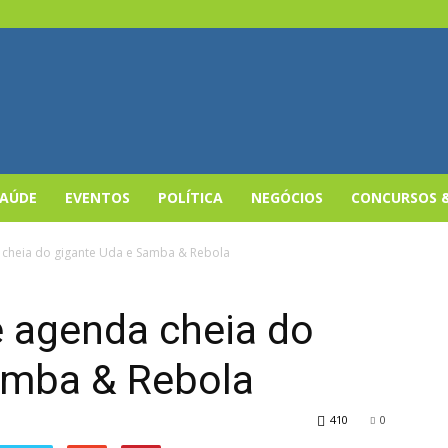
SAÚDE
EVENTOS
POLÍTICA
NEGÓCIOS
CONCURSOS 
 cheia do gigante Uda e Samba & Rebola
e agenda cheia do
amba & Rebola
410
0