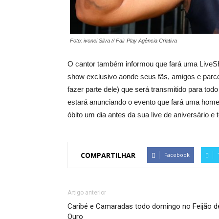
Foto: ivonei Silva // Fair Play Agência Criativa
O cantor também informou que fará uma LiveSho
show exclusivo aonde seus fãs, amigos e parc
fazer parte dele) que será transmitido para tod
estará anunciando o evento que fará uma home
óbito um dia antes da sua live de aniversário e 
COMPARTILHAR
Facebook
Artigo anterior
Caribé e Camaradas todo domingo no Feijão d
Ouro