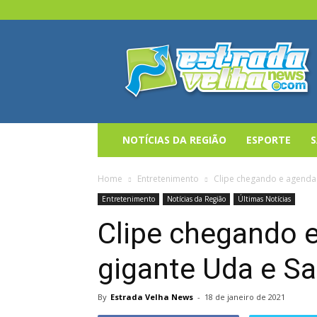
Estrada
Velha
News
NOTÍCIAS DA REGIÃO
ESPORTE
Home
Entretenimento
Clipe chegando e agenda
Entretenimento
Notícias da Região
Últimas Notícias
Clipe chegando 
gigante Uda e S
By
Estrada Velha News
-
18 de janeiro de 2021