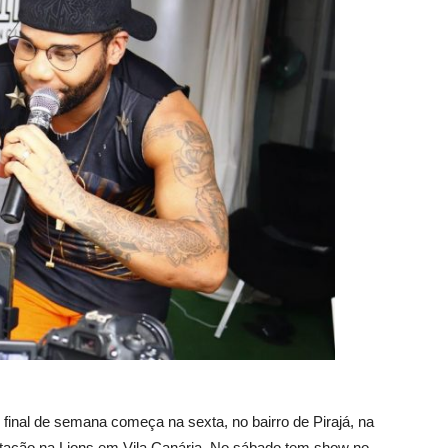
 final de semana começa na sexta, no bairro de Pirajá, na
tação na Lions em Vila Canária. No sábado tem show no