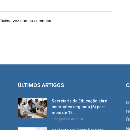
róxima vez que eu comentar.
ÚLTIMOS ARTIGOS
C
Secretaria da Educação abre
E
inscrições segunda (6) para
No
mais de 12...
3 de janeiro de 2020
Úl
No