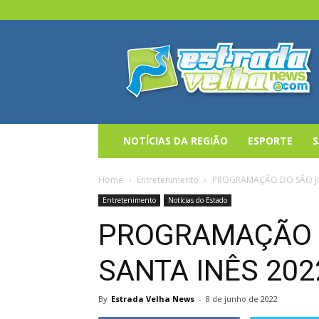
Estrada
Velha
News
NOTÍCIAS DA REGIÃO
ESPORTE
Home
Entretenimento
PROGRAMAÇÃO DO SÃO JO
Entretenimento
Notícias do Estado
PROGRAMAÇÃO 
SANTA INÊS 202
By
Estrada Velha News
-
8 de junho de 2022