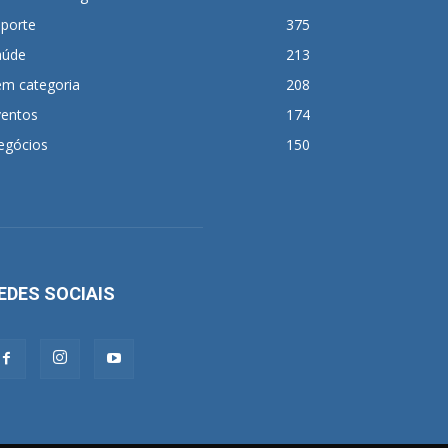
sporte
375
aúde
213
em categoria
208
ventos
174
egócios
150
EDES SOCIAIS