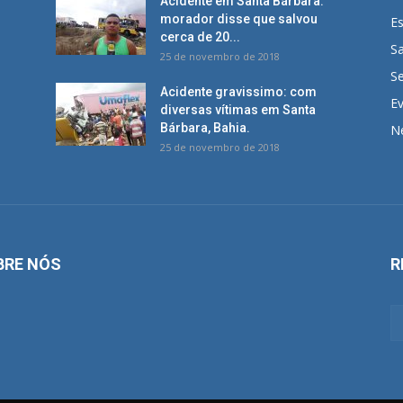
Acidente em Santa Bárbara:
morador disse que salvou
E
cerca de 20...
S
25 de novembro de 2018
S
Acidente gravissimo: com
E
diversas vítimas em Santa
Bárbara, Bahia.
N
25 de novembro de 2018
BRE NÓS
R