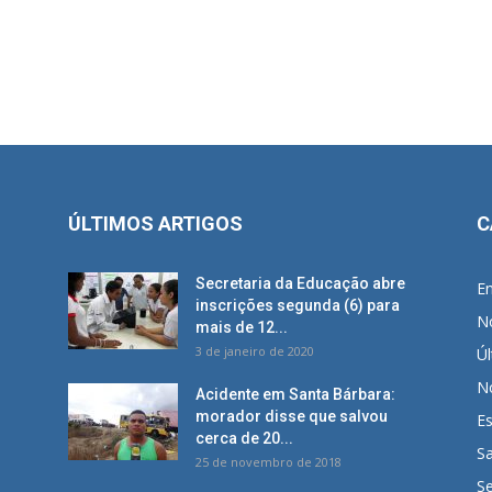
ÚLTIMOS ARTIGOS
C
Secretaria da Educação abre
E
inscrições segunda (6) para
No
mais de 12...
3 de janeiro de 2020
Úl
No
Acidente em Santa Bárbara:
morador disse que salvou
E
cerca de 20...
S
25 de novembro de 2018
S