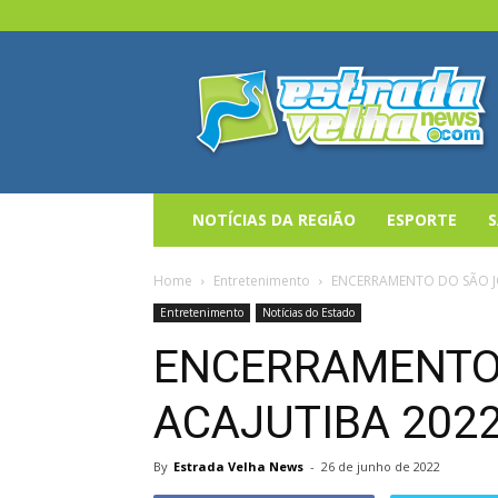
Estrada
Velha
News
NOTÍCIAS DA REGIÃO
ESPORTE
Home
Entretenimento
ENCERRAMENTO DO SÃO J
Entretenimento
Notícias do Estado
ENCERRAMENTO 
ACAJUTIBA 202
By
Estrada Velha News
-
26 de junho de 2022