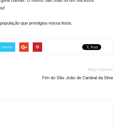
Dorgival Dantas. O nosso São João foi um sucesso!
ou!
 população que prestigiou nossa festa.
Twitter
Artigo seguinte
Fim do São João de Cardeal da Silva