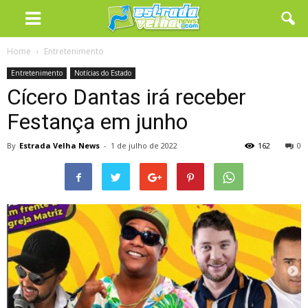
Home
Entretenimento
Entretenimento
Notícias do Estado
Cícero Dantas irá receber
Festança em junho
By
Estrada Velha News
-
1 de julho de 2022
162
0