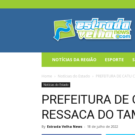
Estrada
Velha
News
NOTÍCIAS DA REGIÃO
ESPORTE
Home
Notícias do Estado
PREFEITURA DE CATU 
Notícias do Estado
PREFEITURA DE
RESSACA DO TA
By
Estrada Velha News
-
18 de julho de 2022