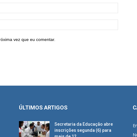
róxima vez que eu comentar.
ÚLTIMOS ARTIGOS
C
Secretaria da Educação abre
E
inscrições segunda (6) para
No
mais de 12...