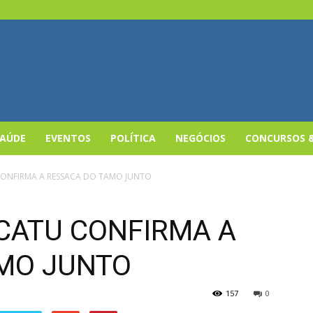
SAÚDE
EVENTOS
POLÍTICA
NEGÓCIOS
CONCURSOS 
CONFIRMA A RESSACA DO TAMO JUNTO
 CATU CONFIRMA A
MO JUNTO
157
0