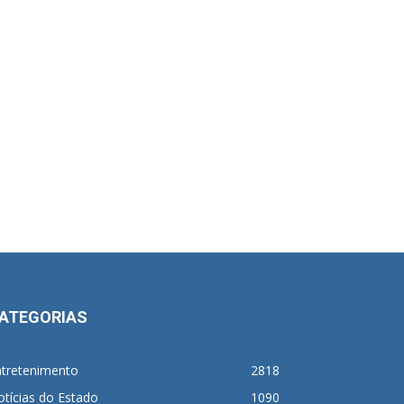
ATEGORIAS
ntretenimento
2818
tícias do Estado
1090