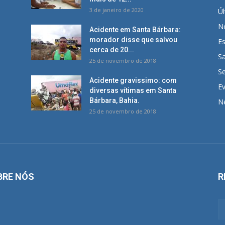
3 de janeiro de 2020
Úl
No
Acidente em Santa Bárbara:
morador disse que salvou
E
cerca de 20...
S
25 de novembro de 2018
S
Acidente gravissimo: com
E
diversas vítimas em Santa
Bárbara, Bahia.
N
25 de novembro de 2018
BRE NÓS
R