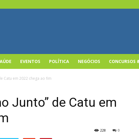
SAÚDE
EVENTOS
POLÍTICA
NEGÓCIOS
CONCURSOS 
de Catu em 2022 chega ao fim
o Junto” de Catu em
im
228
0