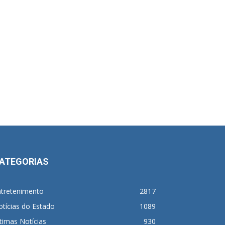
ATEGORIAS
ntretenimento
2817
tícias do Estado
1089
timas Notícias
930