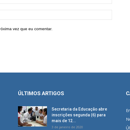
róxima vez que eu comentar.
ÚLTIMOS ARTIGOS
C
Secretaria da Educação abre
E
inscrições segunda (6) para
No
mais de 12...
3 de janeiro de 2020
Úl