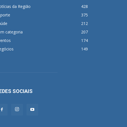
tícias da Região
428
sporte
375
aúde
212
em categoria
207
ventos
174
egócios
149
EDES SOCIAIS