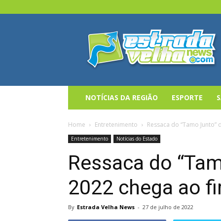
Estrada
Velha
News
NOTÍCIAS DA REGIÃO
ESPORTE
Home
Entretenimento
Ressaca do “Tamo Junto” 
Entretenimento
Notícias do Estado
Ressaca do “Tam
2022 chega ao f
By
Estrada Velha News
-
27 de julho de 2022