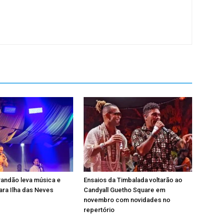
andão leva música e
Ensaios da Timbalada voltarão ao
ra Ilha das Neves
Candyall Guetho Square em
novembro com novidades no
repertório