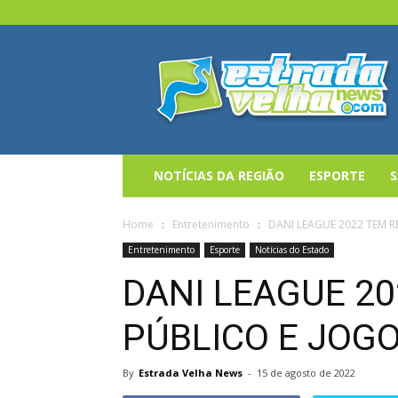
Estrada
Velha
News
NOTÍCIAS DA REGIÃO
ESPORTE
Home
Entretenimento
DANI LEAGUE 2022 TEM 
Entretenimento
Esporte
Notícias do Estado
DANI LEAGUE 2
PÚBLICO E JOG
By
Estrada Velha News
-
15 de agosto de 2022