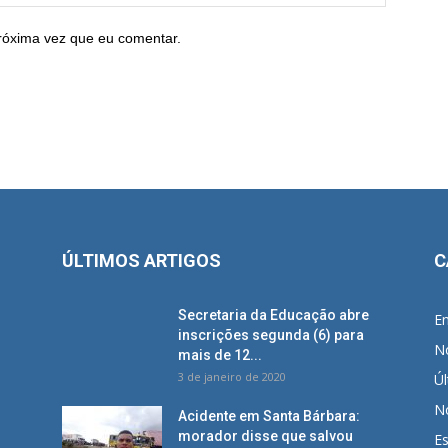
róxima vez que eu comentar.
ÚLTIMOS ARTIGOS
C
Secretaria da Educação abre
E
inscrições segunda (6) para
No
mais de 12...
3 de janeiro de 2020
Úl
No
Acidente em Santa Bárbara:
morador disse que salvou
E