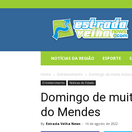
Estrada
Velha
News
NOTÍCIAS DA REGIÃO
ESPORTE
Home
Entretenimento
Domingo de muita músic
Entretenimento
Notícias do Estado
Domingo de muit
do Mendes
By
Estrada Velha News
-
16 de agosto de 2022