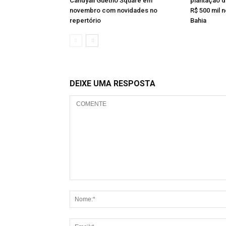
Candyall Guetho Square em
plantação 
novembro com novidades no
R$ 500 mil 
repertório
Bahia
DEIXE UMA RESPOSTA