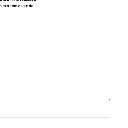
de maconha avaliada em
no extremo oeste da