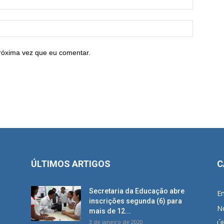
róxima vez que eu comentar.
ÚLTIMOS ARTIGOS
C
Secretaria da Educação abre
E
inscrições segunda (6) para
No
mais de 12...
3 de janeiro de 2020
Úl