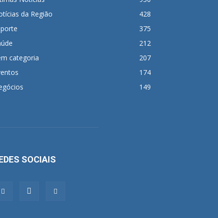
tícias da Região
428
sporte
375
aúde
212
em categoria
207
ventos
174
egócios
149
EDES SOCIAIS