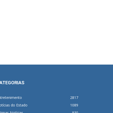
ATEGORIAS
ntretenimento
2817
tícias do Estado
1089
timas Notícias
930