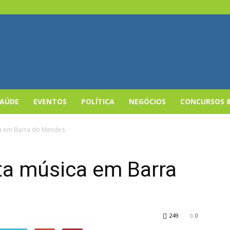
SAÚDE
EVENTOS
POLÍTICA
NEGÓCIOS
CONCURSOS 
a em Barra do Mendes
a música em Barra
249
0