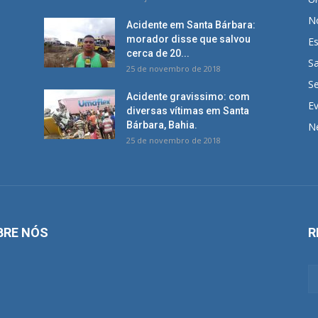
No
Acidente em Santa Bárbara:
morador disse que salvou
E
cerca de 20...
S
25 de novembro de 2018
S
Acidente gravissimo: com
E
diversas vítimas em Santa
Bárbara, Bahia.
N
25 de novembro de 2018
BRE NÓS
R