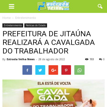
Home
Entretenimento
Entretenimento
Notícias do Estado
PREFEITURA DE JITAÚNA
REALIZARÁ A CAVALGADA
DO TRABALHADOR
By
Estrada Velha News
-
28 de agosto de 2022
193
0