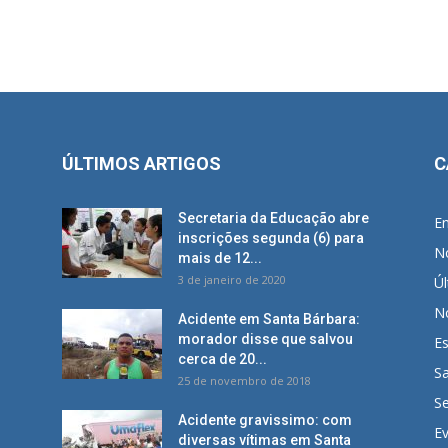
ÚLTIMOS ARTIGOS
C
Secretaria da Educação abre
E
inscrições segunda (6) para
No
mais de 12...
3 de janeiro de 2020
Úl
No
Acidente em Santa Bárbara:
morador disse que salvou
E
cerca de 20...
S
25 de novembro de 2018
S
Acidente gravissimo: com
E
diversas vítimas em Santa