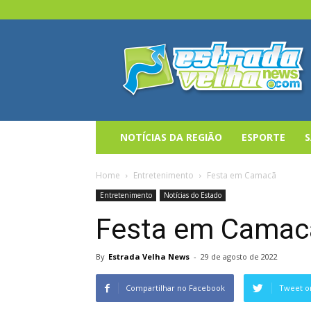
Estrada
Velha
News
NOTÍCIAS DA REGIÃO
ESPORTE
Home
Entretenimento
Festa em Camacã
Entretenimento
Notícias do Estado
Festa em Camac
By
Estrada Velha News
-
29 de agosto de 2022
Compartilhar no Facebook
Tweet o