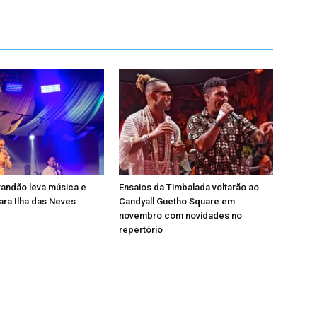
andão leva música e
Ensaios da Timbalada voltarão ao
ra Ilha das Neves
Candyall Guetho Square em
novembro com novidades no
repertório