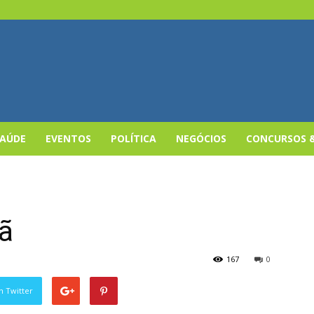
SAÚDE
EVENTOS
POLÍTICA
NEGÓCIOS
CONCURSOS 
ã
167
0
n Twitter