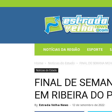
Estrada
Velha
News
NOTÍCIAS DA REGIÃO
ESPORTE
Home
Notícias do Estado
FINAL DE SEMANA MO
Notícias do Estado
FINAL DE SEMA
EM RIBEIRA DO
By
Estrada Velha News
-
12 de setembro de 2022