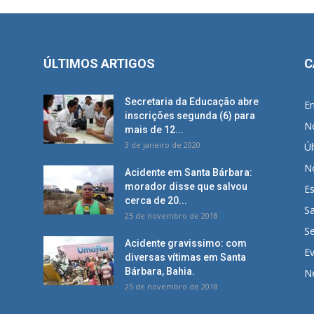
ÚLTIMOS ARTIGOS
C
Secretaria da Educação abre
E
inscrições segunda (6) para
No
mais de 12...
3 de janeiro de 2020
Úl
No
Acidente em Santa Bárbara:
morador disse que salvou
E
cerca de 20...
S
25 de novembro de 2018
S
Acidente gravissimo: com
E
diversas vítimas em Santa
Bárbara, Bahia.
N
25 de novembro de 2018