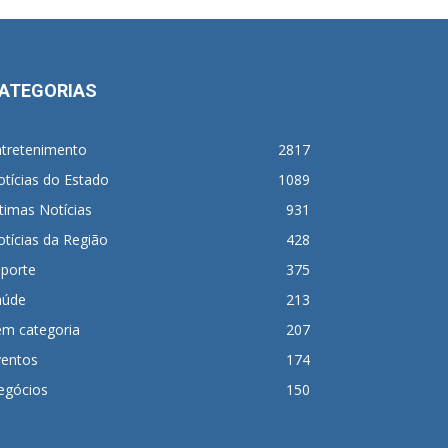
ATEGORIAS
ntretenimento
2817
tícias do Estado
1089
timas Notícias
931
tícias da Região
428
sporte
375
aúde
213
em categoria
207
ventos
174
egócios
150