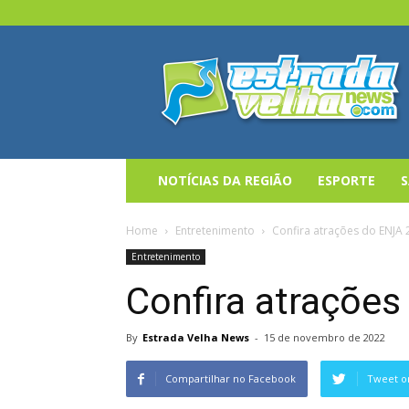
Estrada
Velha
News
NOTÍCIAS DA REGIÃO
ESPORTE
Home
Entretenimento
Confira atrações do ENJA 
Entretenimento
Confira atraçõe
By
Estrada Velha News
-
15 de novembro de 2022
Compartilhar no Facebook
Tweet o