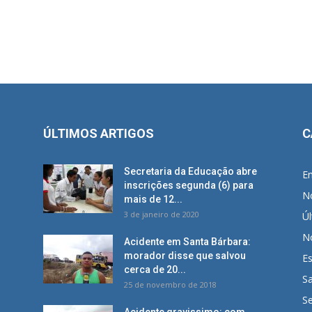
ÚLTIMOS ARTIGOS
C
Secretaria da Educação abre
E
inscrições segunda (6) para
No
mais de 12...
3 de janeiro de 2020
Úl
No
Acidente em Santa Bárbara:
morador disse que salvou
E
cerca de 20...
S
25 de novembro de 2018
S