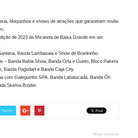
tasia, bloquinhos e shows de atrações que garantiram muita
am.
edição de 2023 da Micareta de Baixa Grande em um
o Santana, Banda Lambasaia e Show de Brankinho.
nus – Banda Bahia Show, Banda Orla e Gueto, Bloco Pakera
e, Banda Pagodart e Banda Caja City.
eba com Galeguinho SPA, Banda Labatucada, Banda Ôh
nda Skema Broder.
Twitter
Artigo seguinte