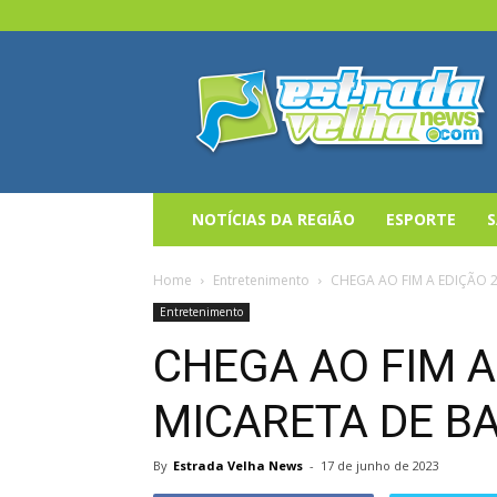
Estrada
Velha
News
NOTÍCIAS DA REGIÃO
ESPORTE
Home
Entretenimento
CHEGA AO FIM A EDIÇÃO 
Entretenimento
CHEGA AO FIM A
MICARETA DE B
By
Estrada Velha News
-
17 de junho de 2023