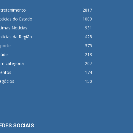
ntretenimento
2817
tícias do Estado
1089
timas Notícias
931
tícias da Região
428
sporte
375
aúde
213
em categoria
207
ventos
174
egócios
150
EDES SOCIAIS