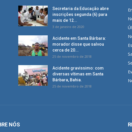
Secretaria da Educação abre
E
inscrições segunda (6) para
No
mais de 12...
3 de janeiro de 2020
Úl
No
Acidente em Santa Bárbara:
morador disse que salvou
E
cerca de 20...
S
25 de novembro de 2018
S
Acidente gravissimo: com
E
diversas vítimas em Santa
Bárbara, Bahia.
N
25 de novembro de 2018
BRE NÓS
R