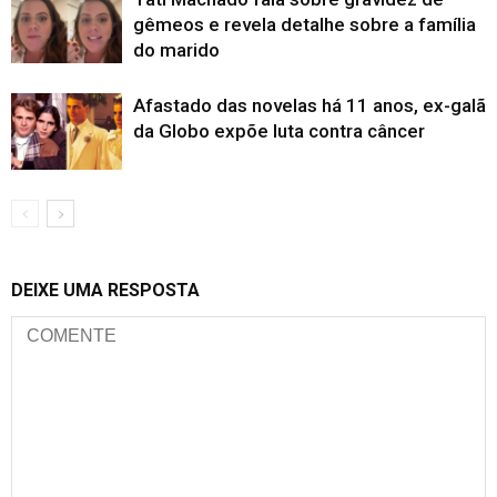
gêmeos e revela detalhe sobre a família
do marido
Afastado das novelas há 11 anos, ex-galã
da Globo expõe luta contra câncer
DEIXE UMA RESPOSTA