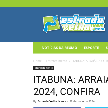
Estrada
Velha
News
NOTÍCIAS DA REGIÃO
ESPORTE
Home
Entretenimento
ITABUNA: ARRAIÁ DA COM
Entretenimento
ITABUNA: ARRA
2024, CONFIRA
By
Estrada Velha News
-
29 de maio de 2024