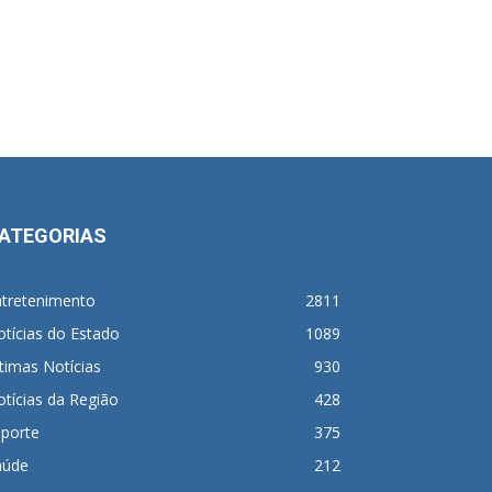
ATEGORIAS
ntretenimento
2811
tícias do Estado
1089
timas Notícias
930
tícias da Região
428
sporte
375
aúde
212