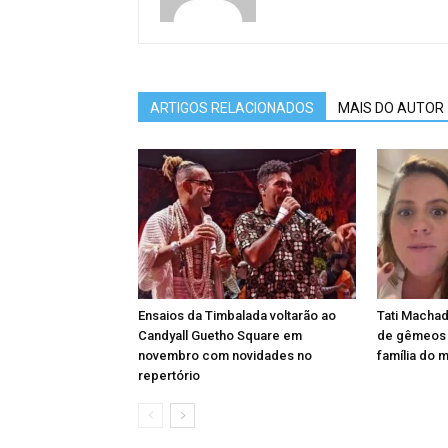
ARTIGOS RELACIONADOS
MAIS DO AUTOR
Ensaios da Timbalada voltarão ao
Tati Machad
Candyall Guetho Square em
de gêmeos e
novembro com novidades no
família do 
repertório