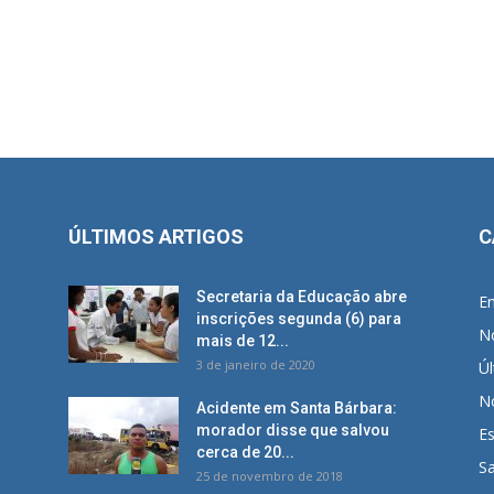
ÚLTIMOS ARTIGOS
C
Secretaria da Educação abre
E
inscrições segunda (6) para
No
mais de 12...
3 de janeiro de 2020
Úl
No
Acidente em Santa Bárbara:
morador disse que salvou
E
cerca de 20...
S
25 de novembro de 2018