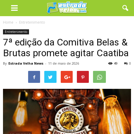
Home
Entretenimento
Entretenimento
7ª edição da Comitiva Belas &
Brutas promete agitar Caatiba
By
Estrada Velha News
-
11 de maio de 2026
49
0