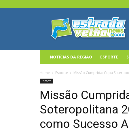
Estrada
Velha
News
NOTÍCIAS DA REGIÃO
ESPORTE
Home
Esporte
Missão Cumprida: Copa Soteropol
Esporte
Missão Cumprid
Soteropolitana 
como Sucesso Ab