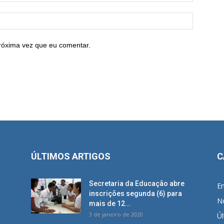
róxima vez que eu comentar.
ÚLTIMOS ARTIGOS
C
Secretaria da Educação abre
E
inscrições segunda (6) para
No
mais de 12...
3 de janeiro de 2020
Úl