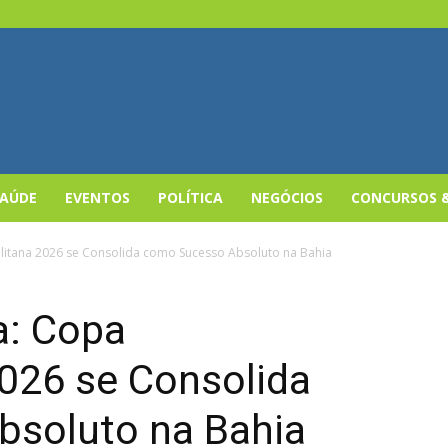
SAÚDE
EVENTOS
POLÍTICA
NEGÓCIOS
CONCURSOS 
itana 2026 se Consolida como Sucesso Absoluto na Bahia
a: Copa
2026 se Consolida
soluto na Bahia