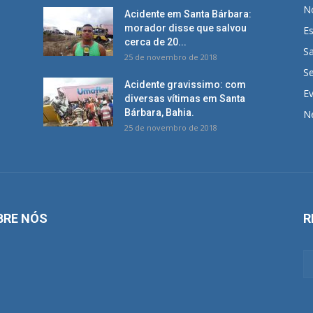
No
Acidente em Santa Bárbara:
morador disse que salvou
E
cerca de 20...
S
25 de novembro de 2018
S
Acidente gravissimo: com
E
diversas vítimas em Santa
Bárbara, Bahia.
N
25 de novembro de 2018
BRE NÓS
R