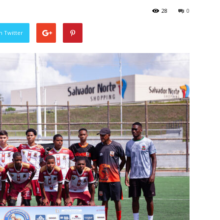
28
0
n Twitter