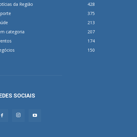
tícias da Região
428
sporte
375
aúde
213
em categoria
207
ventos
174
egócios
150
EDES SOCIAIS