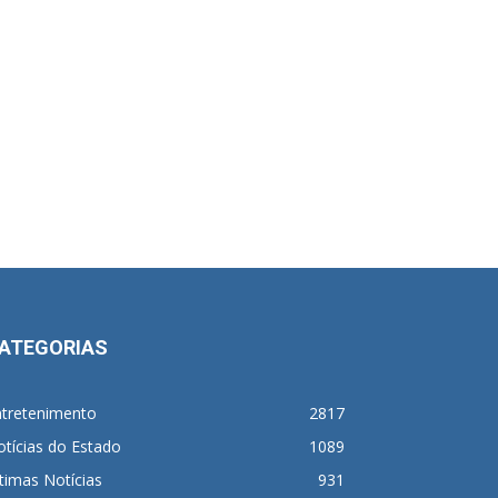
ATEGORIAS
ntretenimento
2817
tícias do Estado
1089
timas Notícias
931