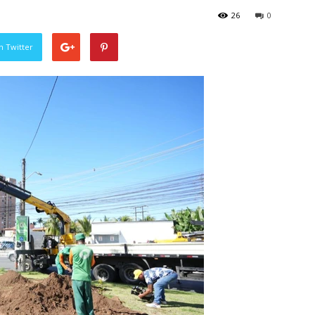
26
0
n Twitter