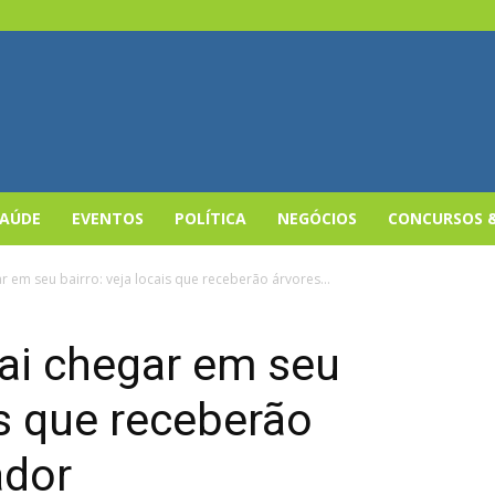
SAÚDE
EVENTOS
POLÍTICA
NEGÓCIOS
CONCURSOS 
 em seu bairro: veja locais que receberão árvores...
ai chegar em seu
is que receberão
ador