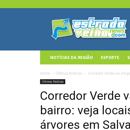
Estrada
Velha
News
NOTÍCIAS DA REGIÃO
ESPORTE
Home
Últimas Notícias
Corredor Verde vai chegar
Últimas Notícias
Corredor Verde v
bairro: veja loca
árvores em Salv