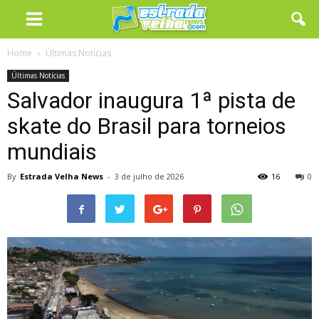
Home
Últimas Notícias
Últimas Notícias
Salvador inaugura 1ª pista de
skate do Brasil para torneios
mundiais
By
Estrada Velha News
-
3 de julho de 2026
16
0