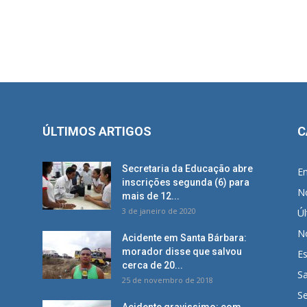
ÚLTIMOS ARTIGOS
C
Secretaria da Educação abre
E
inscrições segunda (6) para
No
mais de 12...
3 de janeiro de 2020
Úl
No
Acidente em Santa Bárbara:
morador disse que salvou
E
cerca de 20...
S
25 de novembro de 2018
S