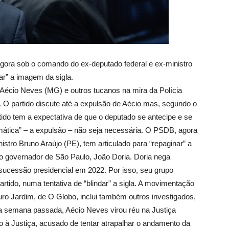
ora sob o comando do ex-deputado federal e ex-ministro
ar” a imagem da sigla.
Aécio Neves (MG) e outros tucanos na mira da Polícia
o. O partido discute até a expulsão de Aécio mas, segundo o
ido tem a expectativa de que o deputado se antecipe e se
umática” – a expulsão – não seja necessária. O PSDB, agora
stro Bruno Araújo (PE), tem articulado para “repaginar” a
o governador de São Paulo, João Doria. Doria nega
sucessão presidencial em 2022. Por isso, seu grupo
partido, numa tentativa de “blindar” a sigla. A movimentação
auro Jardim, de O Globo, inclui também outros investigados,
 semana passada, Aécio Neves virou réu na Justiça
o à Justiça, acusado de tentar atrapalhar o andamento da