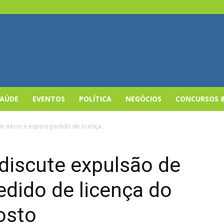
SAÚDE
EVENTOS
POLÍTICA
NEGÓCIOS
CONCURSOS 
 Aécio e espera pedido de licença...
discute expulsão de
edido de licença do
osto