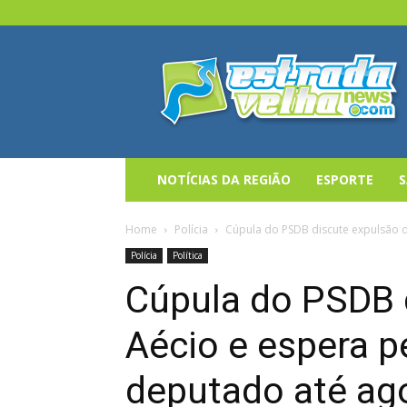
Estrada
Velha
News
NOTÍCIAS DA REGIÃO
ESPORTE
Home
Polícia
Cúpula do PSDB discute expulsão de
Polícia
Política
Cúpula do PSDB 
Aécio e espera p
deputado até ag