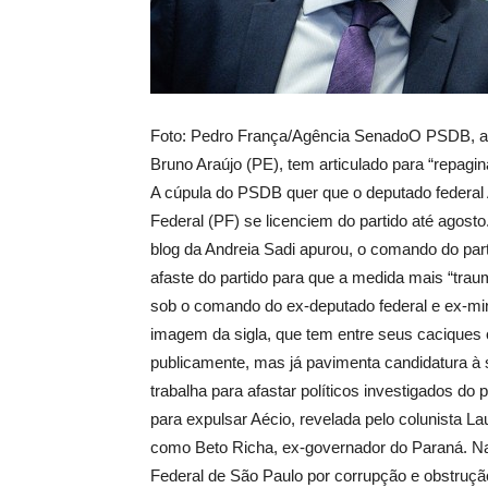
Foto: Pedro França/Agência SenadoO PSDB, ag
Bruno Araújo (PE), tem articulado para “repagin
A cúpula do PSDB quer que o deputado federal 
Federal (PF) se licenciem do partido até agost
blog da Andreia Sadi apurou, o comando do part
afaste do partido para que a medida mais “tra
sob o comando do ex-deputado federal e ex-mini
imagem da sigla, que tem entre seus caciques 
publicamente, mas já pavimenta candidatura à 
trabalha para afastar políticos investigados do 
para expulsar Aécio, revelada pelo colunista L
como Beto Richa, ex-governador do Paraná. Na
Federal de São Paulo por corrupção e obstruçã