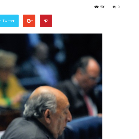
501
0
n Twitter