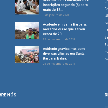
Secretaria da Educação abre
E
inscrições segunda (6) para
No
mais de 12...
3 de janeiro de 2020
Úl
No
Acidente em Santa Bárbara:
morador disse que salvou
E
cerca de 20...
S
25 de novembro de 2018
S
Acidente gravissimo: com
E
diversas vítimas em Santa
Bárbara, Bahia.
N
25 de novembro de 2018
BRE NÓS
R