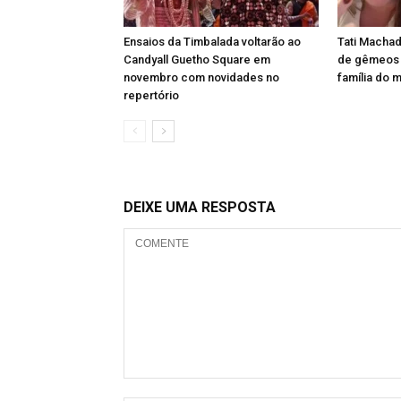
Ensaios da Timbalada voltarão ao
Tati Machad
Candyall Guetho Square em
de gêmeos e
novembro com novidades no
família do 
repertório
DEIXE UMA RESPOSTA