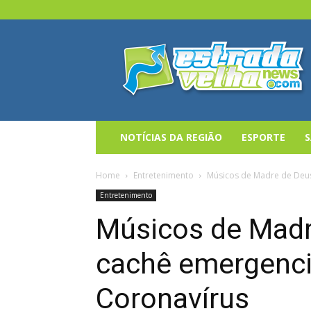
Estrada
Velha
News
NOTÍCIAS DA REGIÃO
ESPORTE
Home
Entretenimento
Músicos de Madre de Deus
Entretenimento
Músicos de Madr
cachê emergenci
Coronavírus