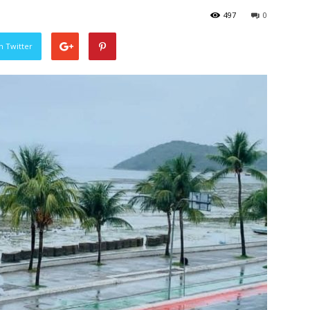
497
0
n Twitter