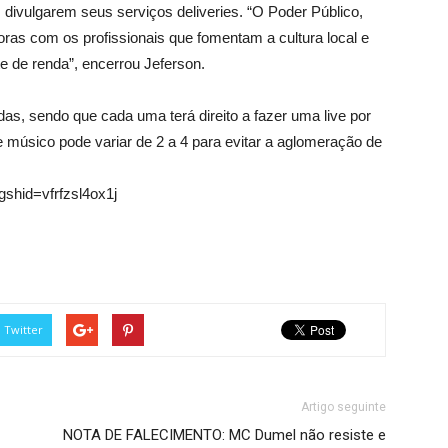
ivulgarem seus serviços deliveries. “O Poder Público,
ras com os profissionais que fomentam a cultura local e
te de renda”, encerrou Jeferson.
, sendo que cada uma terá direito a fazer uma live por
úsico pode variar de 2 a 4 para evitar a aglomeração de
shid=vfrfzsl4ox1j
Twitter
Artigo seguinte
NOTA DE FALECIMENTO: MC Dumel não resiste e