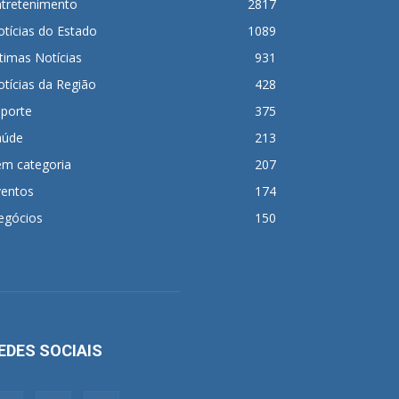
ntretenimento
2817
tícias do Estado
1089
timas Notícias
931
tícias da Região
428
sporte
375
aúde
213
em categoria
207
ventos
174
egócios
150
EDES SOCIAIS