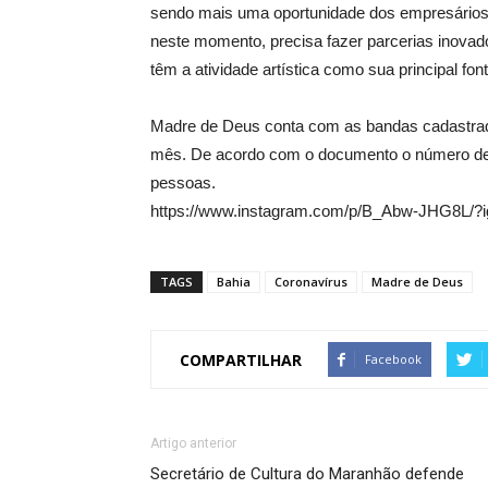
sendo mais uma oportunidade dos empresários d
neste momento, precisa fazer parcerias inovado
têm a atividade artística como sua principal fon
Madre de Deus conta com as bandas cadastradas
mês. De acordo com o documento o número de m
pessoas.
https://www.instagram.com/p/B_Abw-JHG8L/?ig
TAGS
Bahia
Coronavírus
Madre de Deus
COMPARTILHAR
Facebook
Artigo anterior
Secretário de Cultura do Maranhão defende