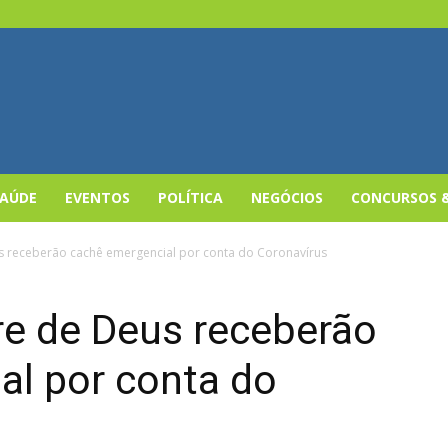
SAÚDE
EVENTOS
POLÍTICA
NEGÓCIOS
CONCURSOS 
 receberão cachê emergencial por conta do Coronavírus
e de Deus receberão
al por conta do