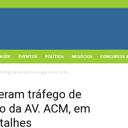
SAÚDE
EVENTOS
POLÍTICA
NEGÓCIOS
CONCURSOS 
ráfego de veículos na região da AV. ACM,...
eram tráfego de
ão da AV. ACM, em
etalhes