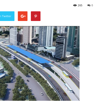
265
0
n Twitter