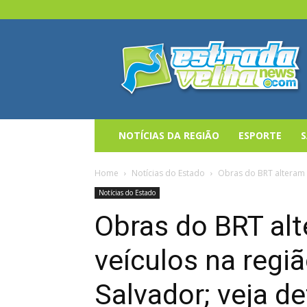
Estrada
Velha
News
NOTÍCIAS DA REGIÃO
ESPORTE
Home
Notícias do Estado
Obras do BRT alteram t
Notícias do Estado
Obras do BRT alt
veículos na regi
Salvador; veja d