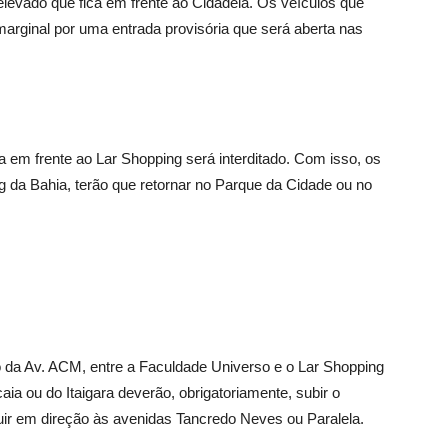
 elevado que fica em frente ao Cidadela. Os veículos que
arginal por uma entrada provisória que será aberta nas
 em frente ao Lar Shopping será interditado. Com isso, os
da Bahia, terão que retornar no Parque da Cidade ou no
ho da Av. ACM, entre a Faculdade Universo e o Lar Shopping
aia ou do Itaigara deverão, obrigatoriamente, subir o
uir em direção às avenidas Tancredo Neves ou Paralela.