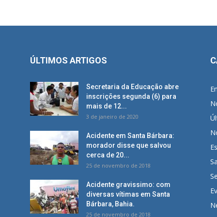
ÚLTIMOS ARTIGOS
C
Secretaria da Educação abre
E
inscrições segunda (6) para
No
mais de 12...
3 de janeiro de 2020
Úl
No
Acidente em Santa Bárbara:
morador disse que salvou
E
cerca de 20...
S
25 de novembro de 2018
S
Acidente gravissimo: com
E
diversas vítimas em Santa
Bárbara, Bahia.
N
25 de novembro de 2018