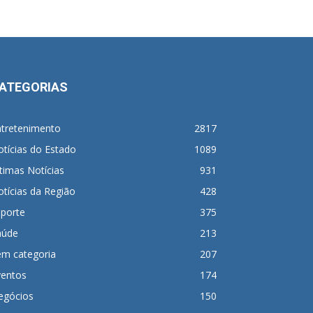
ATEGORIAS
ntretenimento
2817
tícias do Estado
1089
timas Notícias
931
tícias da Região
428
sporte
375
aúde
213
em categoria
207
ventos
174
egócios
150