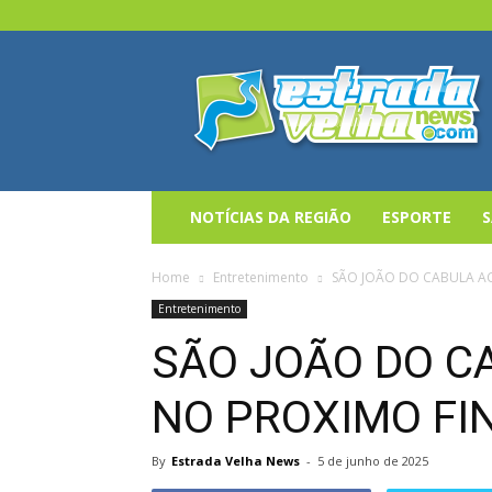
Estrada
Velha
News
NOTÍCIAS DA REGIÃO
ESPORTE
Home
Entretenimento
SÃO JOÃO DO CABULA A
Entretenimento
SÃO JOÃO DO C
NO PROXIMO FI
By
Estrada Velha News
-
5 de junho de 2025