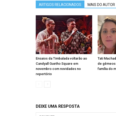
ARTIGOS RELACIONADOS
MAIS DO AUTOR
Ensaios da Timbalada voltarão ao
Tati Machad
Candyall Guetho Square em
de gêmeos e
novembro com novidades no
família do 
repertório
DEIXE UMA RESPOSTA