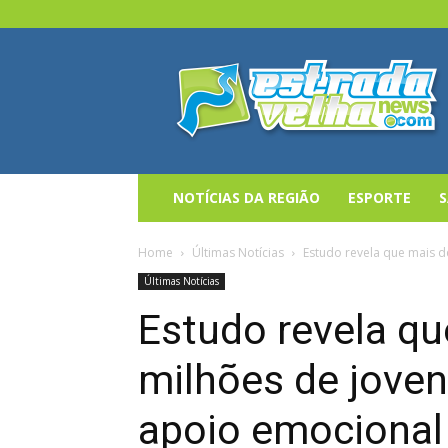
Estrada
Velha
News
NOTÍCIAS DA REGIÃO
ESPORTE
Home
Últimas Notícias
Estudo revela que mais de
Últimas Notícias
Estudo revela qu
milhões de jove
apoio emocional 