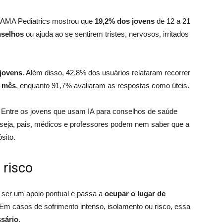
JAMA Pediatrics mostrou que
19,2% dos jovens
de 12 a 21
nselhos
ou ajuda ao se sentirem tristes, nervosos, irritados
 jovens
. Além disso, 42,8% dos usuários relataram recorrer
r mês
, enquanto 91,7% avaliaram as respostas como úteis.
. Entre os jovens que usam IA para conselhos de saúde
seja, pais, médicos e professores podem nem saber que a
sito.
 risco
ser um apoio pontual e passa a
ocupar o lugar de
 Em casos de sofrimento intenso, isolamento ou risco, essa
ssário
.