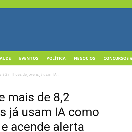
SAÚDE
EVENTOS
POLÍTICA
NEGÓCIOS
CONCURSOS 
 8,2 milhões de jovens já usam IA...
e mais de 8,2
ns já usam IA como
e acende alerta