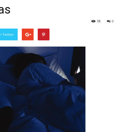
as
19
0
n Twitter