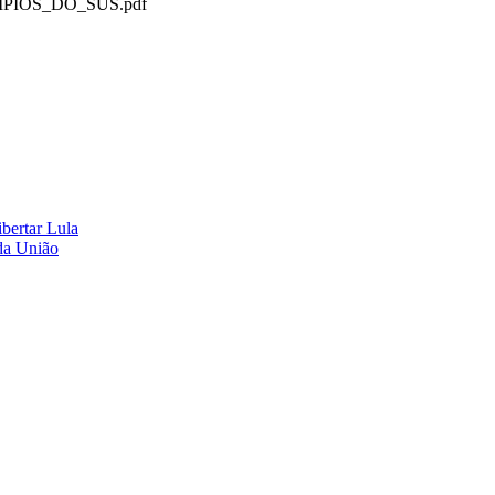
INCIPIOS_DO_SUS.pdf
ibertar Lula
da União